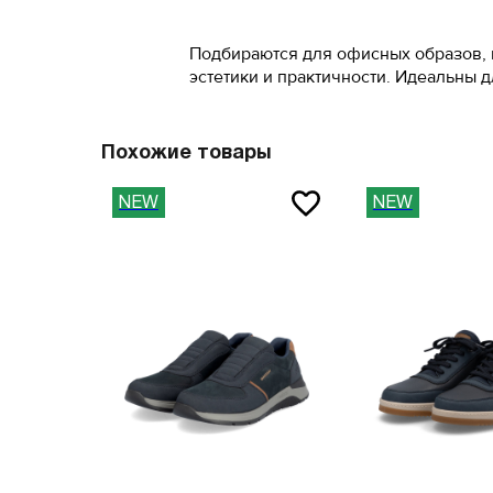
41
45
41.5
46
Подбираются для офисных образов, п
эстетики и практичности. Идеальны д
42
47
42.5
Похожие товары
Вам пона
43
Поставьте ногу
NEW
NEW
Вам пона
Поставьте ногу