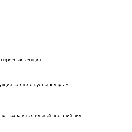
а стопы, см
-20%
 см
м
5
я взрослых женщин.
5
кция соответствует стандартам
5
7
ожа
яют сохранять стильный внешний вид
5
ал