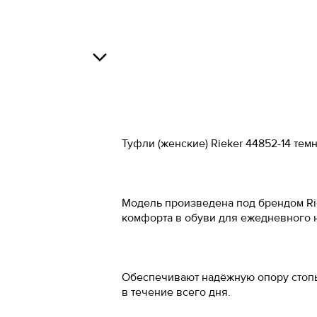
Российский 
34
34.5
Росс
О
35
37
36
38
В
Туфли (женские) Rieker 44852-14 т
37
39
37.5
40
Модель произведена под брендом Rie
38
41
О
комфорта в обуви для ежедневного 
38.5
42
39
43
Обеспечивают надёжную опору стопы
40
44
в течение всего дня.