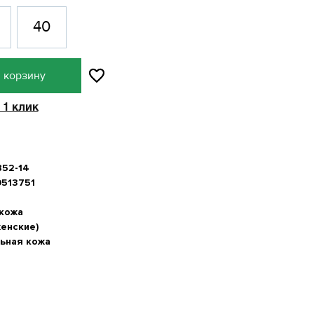
40
 корзину
 1 клик
852-14
513751
 кожа
женские)
ьная кожа