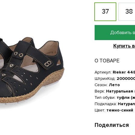
37
38
Добавить в
Купить в
О ТОВАРЕ
Артикул:
Rieker 44
ШтрихКод:
2000000
Сезон:
Лето
Верх:
Натуральная
Тип обуви:
туфли (
Подкладка:
Натурал
Цвет:
темно-синий
Женская обувь
Поделиться