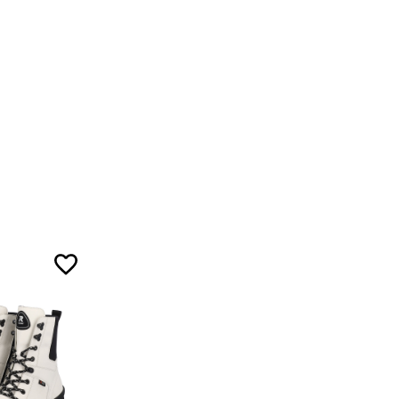
5
5
7
ожа
5
ал
5
7
3
ой ленты.
5