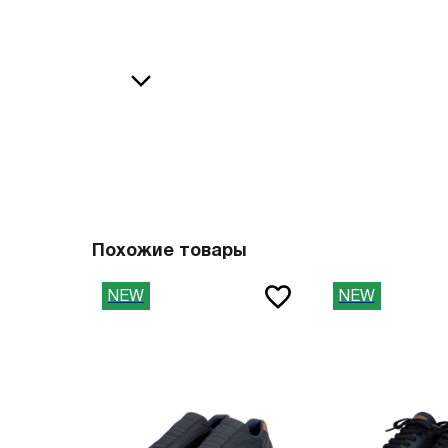
36
38
В
37
39
37.5
40
38
41
О
38.5
42
39
43
40
44
Похожие товары
41
45
NEW
NEW
41.5
46
42
47
42.5
Вам пона
43