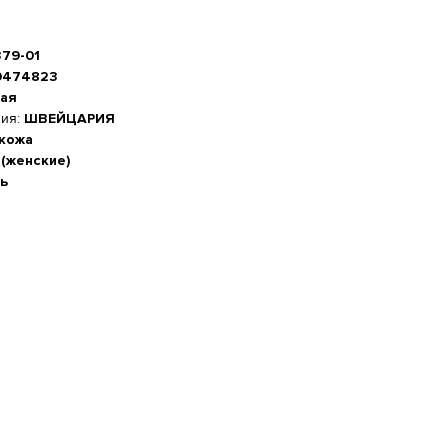
379-01
0474823
ая
ния:
ШВЕЙЦАРИЯ
 кожа
 (женские)
ь
а стопы, см
-20%
 см
м
5