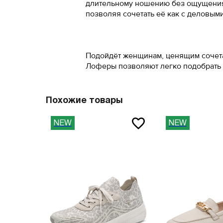
длительному ношению без ощущения 
позволяя сочетать её как с деловым
41
45
41.5
46
Подойдёт женщинам, ценящим сочетан
42
47
Лоферы позволяют легко подобрать 
42.5
Вам пона
43
Похожие товары
Поставьте ногу
NEW
NEW
Вам пона
Поставьте ногу