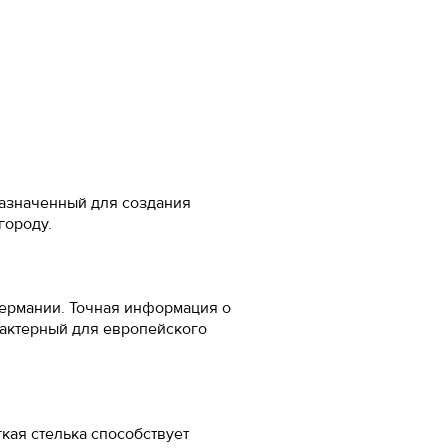
а стопы, см
-20%
 см
м
5
назначенный для создания
 городу.
5
 Германии. Точная информация о
5
арактерный для европейского
7
ожа
кая стелька способствует
5