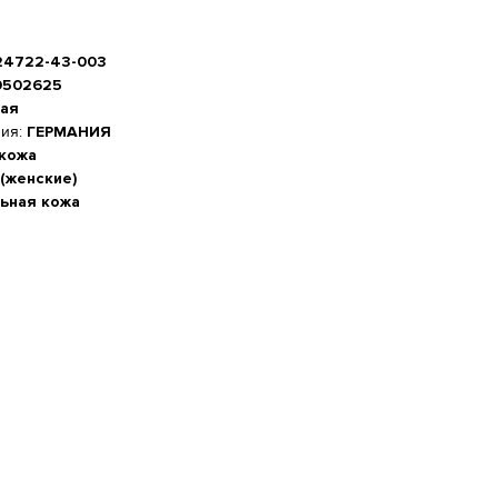
-24722-43-003
0502625
ая
ния:
ГЕРМАНИЯ
 кожа
(женские)
ьная кожа