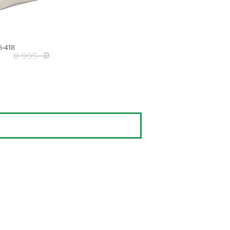
6-418
8 995