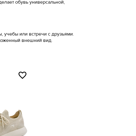
делает обувь универсальной,
ал
5
7
, учебы или встречи с друзьями.
ухоженный внешний вид.
3
ой ленты.
5
упни и измерьте
.
ой ленты.
упни и измерьте
.