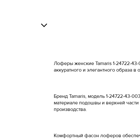
Российский 
34
34.5
Росс
О
35
37
36
38
Лоферы женские Tamaris 1-24722-43
аккуратного и элегантного образа в
В
37
39
37.5
40
Бренд Tamaris, модель 1-24722-43-0
38
41
материале подошвы и верхней части 
О
производства.
38.5
42
39
43
Комфортный фасон лоферов обеспечив
40
44