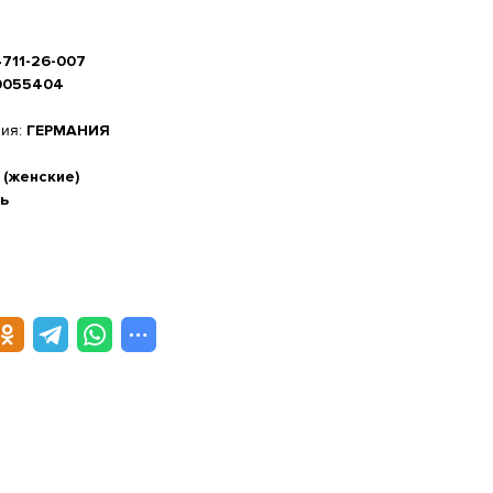
4711-26-007
0055404
ния:
ГЕРМАНИЯ
 (женские)
ь
а стопы, см
-20%
 см
м
5