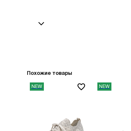
36
38
В
37
39
37.5
40
38
41
О
38.5
42
39
43
40
44
Похожие товары
41
45
NEW
NEW
41.5
46
42
47
42.5
Вам пона
43