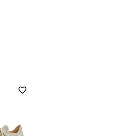
5
5
7
ожа
5
ал
5
7
3
ой ленты.
5