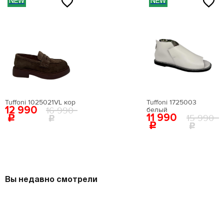
NEW
NEW
Tuffoni 1025021VL кор
Tuffoni 1725003
12 990
16 990
белый
11 990
15 990
Вы недавно смотрели