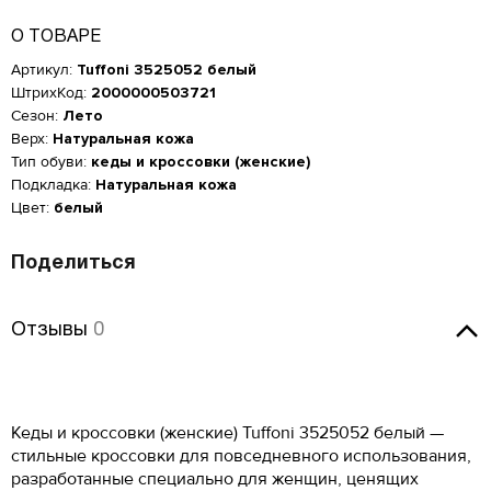
О ТОВАРЕ
Артикул:
Tuffoni 3525052 белый
ШтрихКод:
2000000503721
Сезон:
Лето
Верх:
Натуральная кожа
Тип обуви:
кеды и кроссовки (женские)
Подкладка:
Натуральная кожа
Цвет:
белый
Поделиться
Отзывы
Отзывы
0
Оставить отзыв
Женская обувь
Кеды и кроссовки (женские) Tuffoni 3525052 белый —
Размер производителя,
стильные кроссовки для повседневного использования,
Российский размер
Длина стопы, см
UK
Мужская обувь
разработанные специально для женщин, ценящих
ОСТАВИТЬ ОТЗЫВ