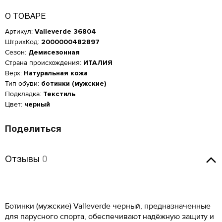
О ТОВАРЕ
Артикул:
Valleverde 36804
ШтрихКод:
2000000482897
Сезон:
Демисезонная
Страна происхождения:
ИТАЛИЯ
Верх:
Натуральная кожа
Тип обуви:
ботинки (мужские)
Подкладка:
Текстиль
Цвет:
черный
Поделиться
Отзывы
Отзывы
0
Женская обувь
Размер производителя,
Российский размер
Длина стопы, см
Оставить отзыв
UK
Мужская обувь
ОСТАВИТЬ ОТЗЫВ
34
2
21.5
Ботинки (мужские) Valleverde черный, предназначенные
КУПИТЬ В 1 КЛИК
Таблица размеров*
для парусного спорта, обеспечивают надёжную защиту и
Российский размер
Длина стопы, см
34.5
2.5
22