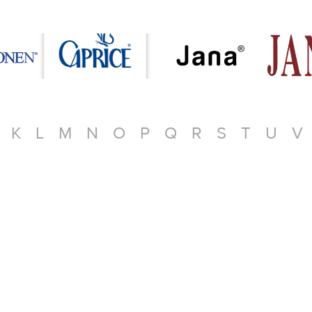
K
L
M
N
O
P
Q
R
S
T
U
V