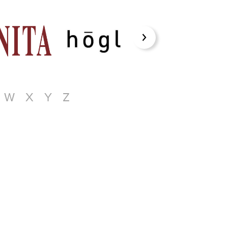
W
X
Y
Z