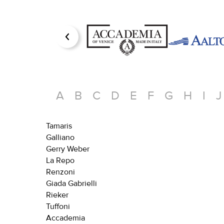
A
B
C
D
E
F
G
H
I
J
Tamaris
Galliano
Gerry Weber
La Repo
Renzoni
Giada Gabrielli
Rieker
Tuffoni
Accademia