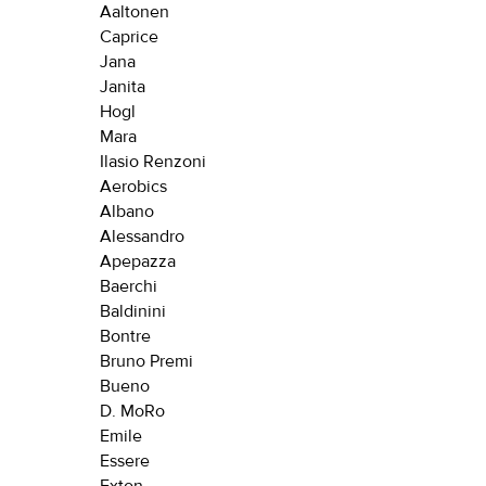
Aaltonen
Caprice
Jana
Janita
Российский 
Hogl
Mara
34
Ilasio Renzoni
Aerobics
34.5
Росс
Albano
35
37
Alessandro
Apepazza
36
38
Baerchi
Baldinini
37
39
Bontre
Bruno Premi
37.5
40
Bueno
38
41
D. MoRo
Emile
38.5
42
Essere