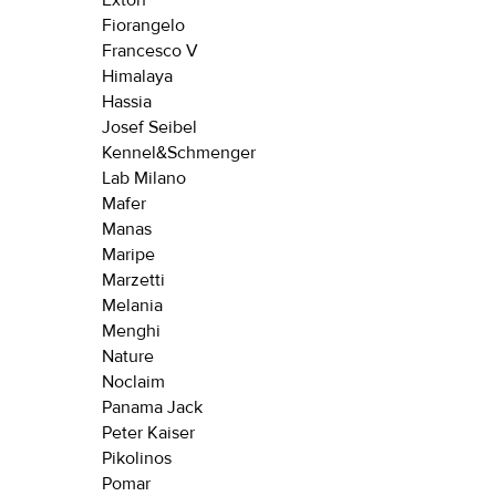
Exton
39
43
Fiorangelo
Francesco V
40
44
Himalaya
41
45
Hassia
Josef Seibel
41.5
46
Kennel&Schmenger
Lab Milano
42
47
Mafer
Manas
42.5
Maripe
Вам пона
43
Marzetti
Поставьте ногу
Melania
Menghi
Вам пона
Nature
Поставьте ногу
Noclaim
Panama Jack
Peter Kaiser
Pikolinos
Pomar