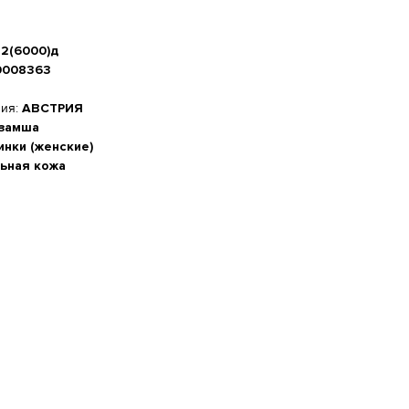
12(6000)д
0008363
ния:
АВСТРИЯ
 замша
инки (женские)
ьная кожа
а стопы, см
-20%
 см
м
5