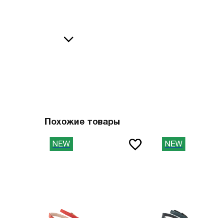
36
38
В
37
39
37.5
40
38
41
О
38.5
42
39
43
40
44
Похожие товары
41
45
NEW
NEW
41.5
46
42
47
42.5
Вам пона
43