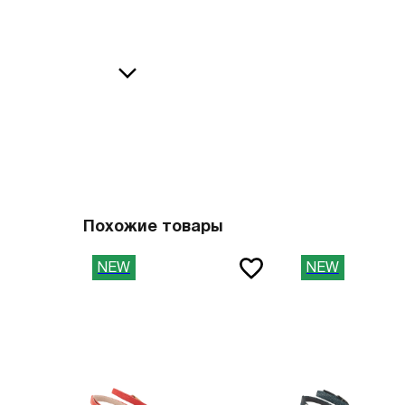
36
38
В
37
39
37.5
40
38
41
О
38.5
42
39
43
40
44
Похожие товары
41
45
NEW
NEW
41.5
46
42
47
42.5
Вам пона
43