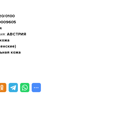
20/0100
0009605
я
ния:
АВСТРИЯ
 кожа
женские)
ьная кожа
а стопы, см
-20%
 см
м
5