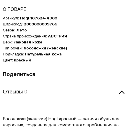
О ТОВАРЕ
Артикул:
Hogl 107624-4300
ШтрихКод:
2000000009766
Сезон:
Лето
Страна происхождения:
АВСТРИЯ
Верх:
Лаковая кожа
Тип обуви:
босоножки (женские)
Подкладка:
Натуральная кожа
Цвет:
красный
Поделиться
Отзывы
Отзывы
0
Женская обувь
Размер производителя,
Российский размер
Длина стопы, см
UK
Оставить отзыв
Мужская обувь
ОСТАВИТЬ ОТЗЫВ
34
2
21.5
КУПИТЬ В 1 КЛИК
Таблица размеров*
Босоножки (женские) Hogl красный — летняя обувь для
Российский размер
Длина стопы, см
34.5
2.5
22
взрослых, созданная для комфортного пребывания на
Hogl 107624-4300
Оцените товар
ОБРАТНЫЙ ЗВОНОК
Размер EU
Размер RU
Длина стопы, см