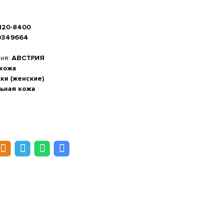
1120-8400
0349664
ния:
АВСТРИЯ
 кожа
ки (женские)
ьная кожа
а стопы, см
-20%
 см
м
5