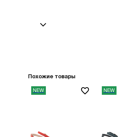
36
38
В
37
39
37.5
40
38
41
О
38.5
42
39
43
40
44
Похожие товары
41
45
NEW
NEW
41.5
46
42
47
42.5
Вам пона
43