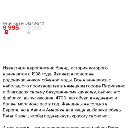
Поставьте ногу на чистый лист бумаги. Отметьте
41
42.5
28.7
крайние границы ступни и измерьте расстояние
О ТОВАРЕ
Как определить свой размер?
между самыми удаленными точками стопы.
Вам понадобится провести измерения с
Материал верха:
искусственная лаковая кожа
помощью сантиметровой ленты.
Поставьте ногу на чистый лист бумаги. Отметьте
Внутренний материал:
искусственная кожа
Peter Kaiser 51243-240
крайние границы ступни и измерьте расстояние
9 995
18 995
Материал подошвы:
искусственный материал
между самыми удаленными точками стопы.
Материал стельки:
искусственная кожа
Высота каблука:
11 см
Сезон:
мульти
Цвет:
белый
Страна производства:
Китай
Застежка:
без застежки
Известный европейский бренд, история которого
Артикул:
EN009AWEIGR2
начинается с 1938 года. Является поистине
родоначальником обувной моды. Всё начиналось с
Вернуться в каталог
небольшого производства в немецком городе Пирмазенс
и благодаря своему безупречному качеству, сейчас это
фабрики, выпускающие 4700 пар обуви ежедневно и
более миллиона пар в год. Женщины не только в
Европе, но в Азии и Америке всё чаще выбирают обувь
Peter Kaiser , чтобы подчеркнуть красоту своих ног.