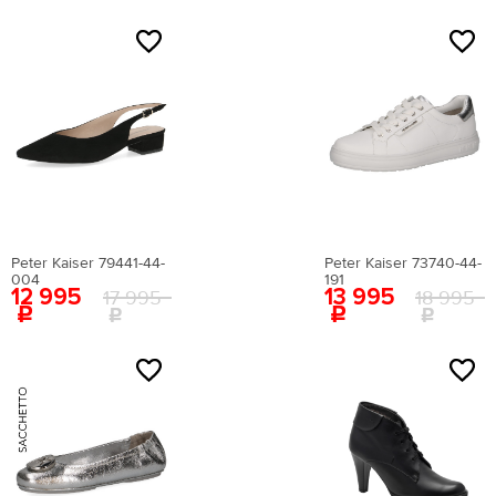
NEW
NEW
Бренд
Верх
Подкладка
Натуральная кожа
Натуральный мех
Peter Kaiser 79441-44-
Peter Kaiser 73740-44-
004
191
12 995
13 995
17 995
18 995
Сезон
NEW
Всесезонная
Демисезонная
Зима
Лето