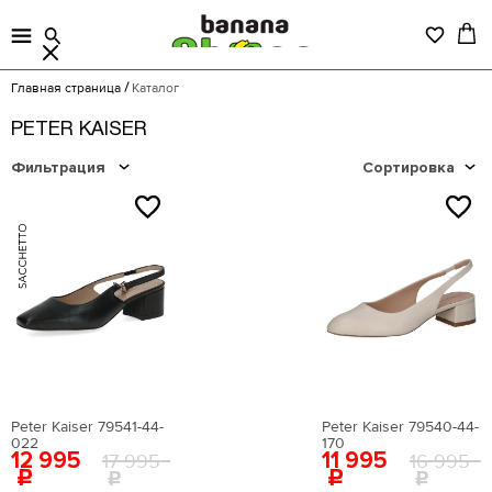
Главная страница
Каталог
PETER KAISER
Фильтрация
Сортировка
NEW
NEW
Цена
Peter Kaiser 79541-44-
Peter Kaiser 79540-44-
022
170
12 995
11 995
17 995
16 995