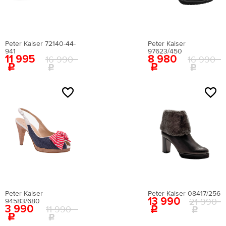
Страна происхождения
(для сайта)
Peter Kaiser 72140-44-
Peter Kaiser
941
97623/450
11 995
8 980
16 990
16 990
ГЕРМАНИЯ
Цвета
размер
Peter Kaiser
Peter Kaiser 08417/256
Женская обувь
13 990
21 990
94583/680
3 990
11 990
Размер производителя,
Российский размер
Длина стопы, см
UK