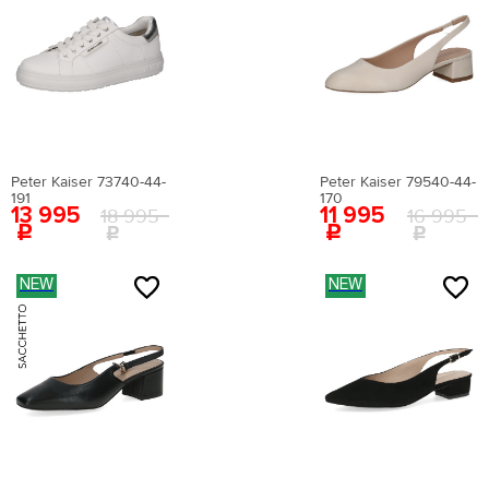
Материал стельки:
искусственная кожа
Высота каблука:
11 см
Сезон:
мульти
Цвет:
белый
Страна производства:
Китай
Застежка:
без застежки
Артикул:
EN009AWEIGR2
Peter Kaiser 73740-44-
Peter Kaiser 79540-44-
Вернуться в каталог
191
170
13 995
11 995
18 995
16 995
NEW
NEW