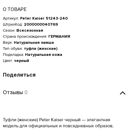
О ТОВАРЕ
Артикул:
Peter Kaiser 51243-240
ШтрихКод:
2000000040769
Сезон:
Всесезонная
Страна происхождения:
ГЕРМАНИЯ
Верх:
Натуральная замша
Тип обуви:
туфли (женские)
Подкладка:
Натуральная кожа
Цвет:
черный
Поделиться
Женская обувь
Отзывы
Размер производителя,
Российский размер
Длина стопы, см
Отзывы
0
UK
Мужская обувь
ОСТАВИТЬ ОТЗЫВ
34
2
21.5
КУПИТЬ В 1 КЛИК
Таблица размеров*
Оставить отзыв
Российский размер
Длина стопы, см
34.5
2.5
22
Peter Kaiser 51243-240
Оцените товар
ОБРАТНЫЙ ЗВОНОК
Размер EU
Размер RU
Длина стопы, см
37
23.5
Туфли (женские) Peter Kaiser черный — элегантная
35
3
22.5
Введите Ваш номер телефона, и мы перезвоним Вам в
Введите Ваш номер телефона, мы перезвоним и
35
35.5
23.3
модель для официальных и повседневных образов,
ближайшее время!
38
24.5
оформим Ваш заказ!
36
3.5
23