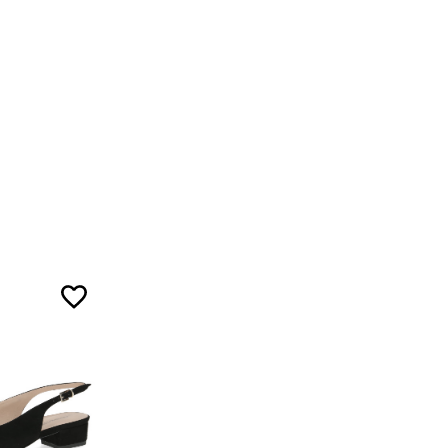
5
5
7
ожа
5
ал
5
7
3
ой ленты.
5