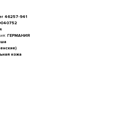
ser 46257-941
0040752
я
ния:
ГЕРМАНИЯ
мша
женские)
ьная кожа
а стопы, см
-20%
 см
м
5