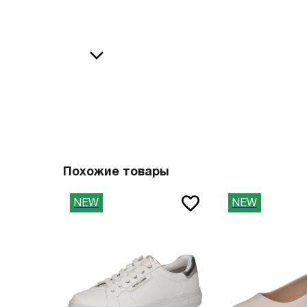
36
38
В
37
39
37.5
40
38
41
О
38.5
42
39
43
40
44
Похожие товары
41
45
NEW
NEW
41.5
46
42
47
42.5
Вам пона
43