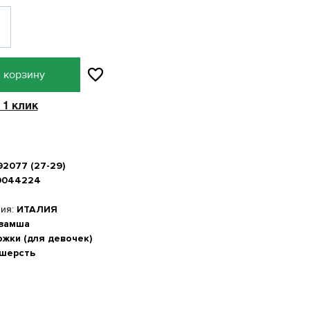
 корзину
 1 клик
92077 (27-29)
0044224
ния:
ИТАЛИЯ
 замша
ожки (для девочек)
 шерсть
а стопы, см