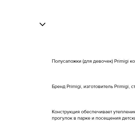
34
34.5
Росс
О
35
37
36
38
В
37
39
Полусапожки (для девочек) Primigi 
37.5
40
38
41
Бренд Primigi, изготовитель Primigi
О
38.5
42
39
43
Конструкция обеспечивает утепление 
прогулок в парке и посещения детс
40
44
41
45