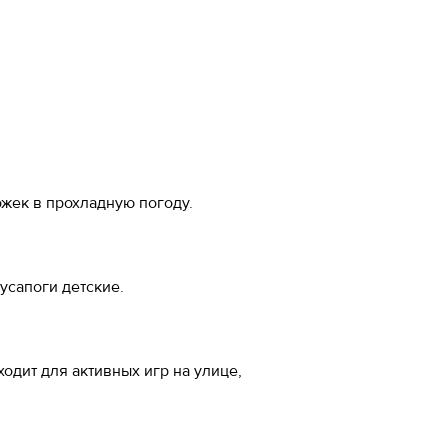
-20%
 см
м
5
5
ожек в прохладную погоду.
5
олусапоги детские.
7
одит для активных игр на улице,
ожа
5
ал
5