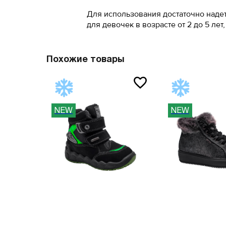
Для использования достаточно надет
41.5
46
для девочек в возрасте от 2 до 5 ле
42
47
42.5
Похожие товары
Вам пона
43
Поставьте ногу
Вам пона
NEW
NEW
Поставьте ногу