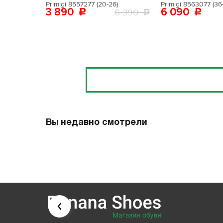
Primigi 8557277 (20-26)
Primigi 8563077 (36
3 890
6 090
6 390
Отзывы
Вы недавно смотрели