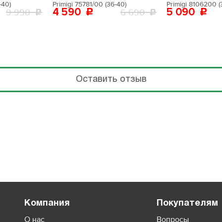
-40)
Primigi 75781/00 (36-40)
Primigi 8106200 (
4 590
5 090
9 990
6 690
Оставить отзыв
Компания
Покупателям
О нас
Вопросы