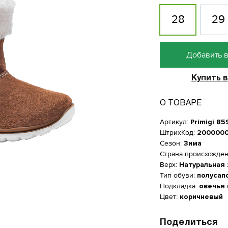
28
29
Добавить в
Купить в
О ТОВАРЕ
Артикул:
Primigi 85
ШтрихКод:
200000
Сезон:
Зима
Страна происхожде
Верх:
Натуральная
Тип обуви:
полусап
Подкладка:
овечья
Цвет:
коричневый
Женская обувь
Поделиться
размер
Размер производителя, UK
Длин