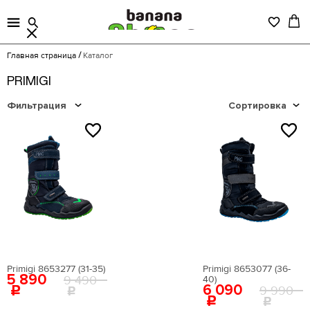
Главная страница
Каталог
PRIMIGI
Фильтрация
Сортировка
NEW
NEW
Цена
Primigi 8653277 (31-35)
Primigi 8653077 (36-
5 890
9 490
40)
6 090
9 990