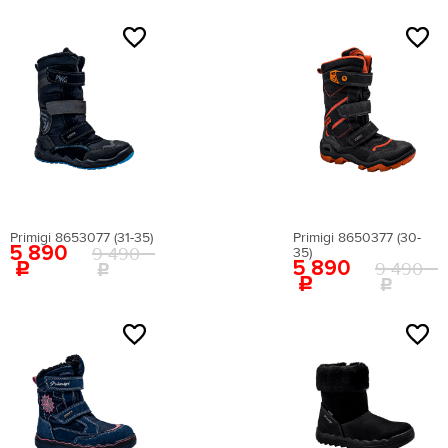
Бренд
NEW
NEW
Верх
Подкладка
Натуральная кожа
овечья шерсть
Primigi 8653077 (31-35)
Primigi 8650377 (30-
5 890
9 490
35)
5 890
9 490
Текстиль
Сезон
Всесезонная
NEW
NEW
Демисезонная
Зима