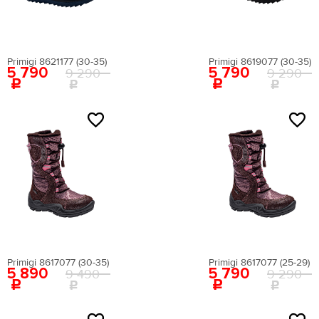
Лето
Primigi 8621177 (30-35)
Primigi 8619077 (30-35)
Страна происхождения
5 790
5 790
9 290
9 290
(для сайта)
ИТАЛИЯ
Цвета
NEW
NEW
размер
Primigi 8617077 (30-35)
Primigi 8617077 (25-29)
5 890
5 790
9 490
9 290