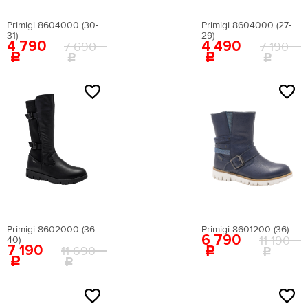
Primigi 8604000 (30-
Primigi 8604000 (27-
31)
29)
4 790
4 490
7 690
7 190
NEW
Primigi 8602000 (36-
Primigi 8601200 (36)
6 790
11 190
40)
7 190
11 690