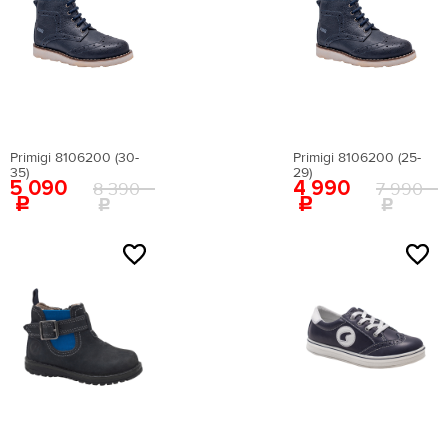
Primigi 8106200 (30-
Primigi 8106200 (25-
35)
29)
5 090
4 990
8 390
7 990