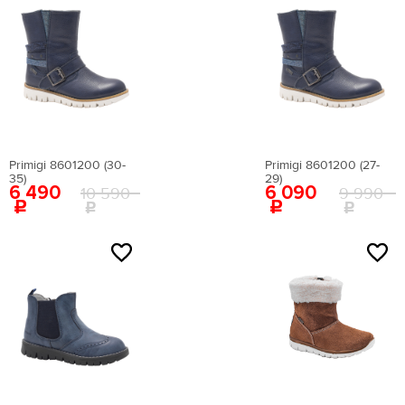
Primigi 8601200 (30-
Primigi 8601200 (27-
35)
29)
6 490
6 090
10 590
9 990
NEW