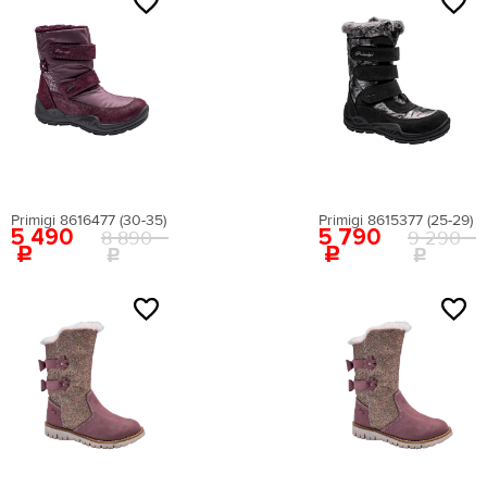
NEW
NEW
Primigi 8616477 (30-35)
Primigi 8615377 (25-29)
5 490
5 790
8 890
9 290
NEW
NEW