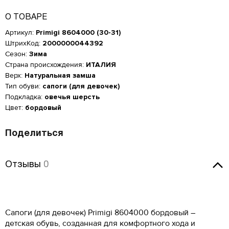
О ТОВАРЕ
Артикул:
Primigi 8604000 (30-31)
ШтрихКод:
2000000044392
Сезон:
Зима
Страна происхождения:
ИТАЛИЯ
Верх:
Натуральная замша
Тип обуви:
сапоги (для девочек)
Подкладка:
овечья шерсть
Цвет:
бордовый
Поделиться
Отзывы
Отзывы
0
Оставить отзыв
Женская обувь
Сапоги (для девочек) Primigi 8604000 бордовый –
Размер производителя,
Российский размер
Длина стопы, см
UK
детская обувь, созданная для комфортного хода и
Мужская обувь